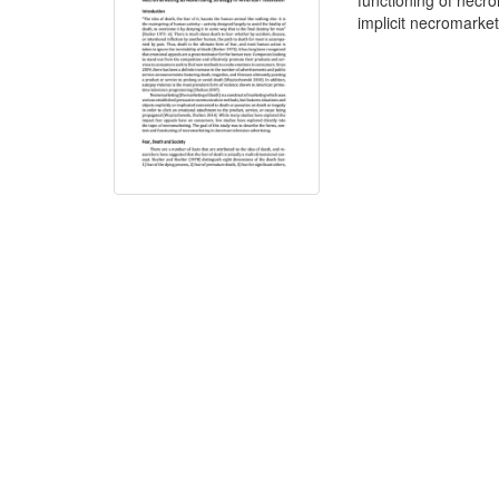
functioning of necr
implicit necromarket