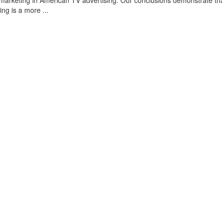
omarketing in American TV advertising. Our conclusions demonstrate th
ing is a more ...