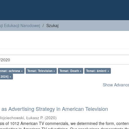
ji Edukacji Narodowej
Szukaj
emat: ochrona ×
Temat: Television ×
Temat: Death ×
Temat: śmierć ×
 2024] ×
Show Advanced
as Advertising Strategy in American Television
ojciechowski, Łukasz P.
(
2020
)
sis of 1012 American TV commercials, we determined the form, conten