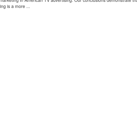
omarketing in American TV advertising. Our conclusions demonstrate th
ing is a more ...