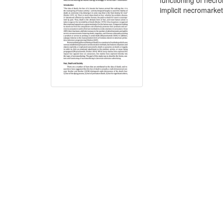
functioning of necr
implicit necromarket