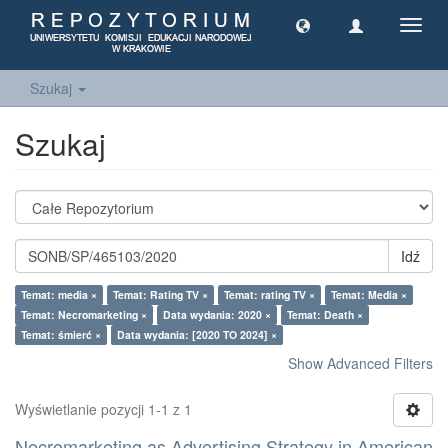
Toggl
navig
Szukaj
Szukaj
Idź
Temat: media ×
Temat: Rating TV ×
Temat: rating TV ×
Temat: Media ×
Temat: Necromarketing ×
Data wydania: 2020 ×
Temat: Death ×
Temat: śmierć ×
Data wydania: [2020 TO 2024] ×
Show Advanced Filters
Wyświetlanie pozycji 1-1 z 1
Necromarketing as Advertising Strategy in American