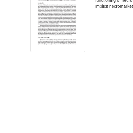
functioning of necr
implicit necromarket