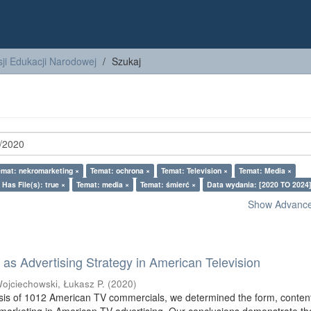
ji Edukacji Narodowej
Szukaj
emat: nekromarketing ×
Temat: ochrona ×
Temat: Television ×
Temat: Media ×
Has File(s): true ×
Temat: media ×
Temat: śmierć ×
Data wydania: [2020 TO 2024]
Show Advanced
as Advertising Strategy in American Television
ojciechowski, Łukasz P.
(
2020
)
sis of 1012 American TV commercials, we determined the form, conten