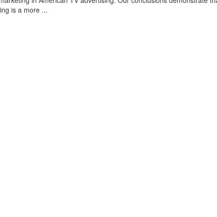
omarketing in American TV advertising. Our conclusions demonstrate th
ing is a more ...