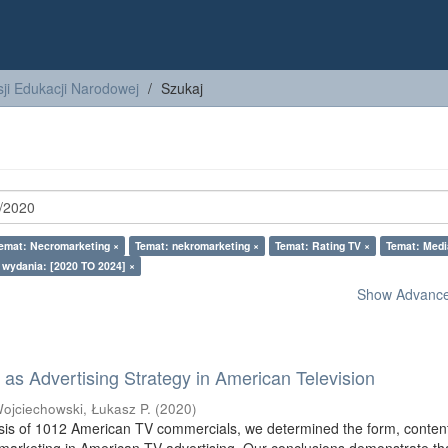
ji Edukacji Narodowej
Szukaj
emat: Necromarketing ×
Temat: nekromarketing ×
Temat: Rating TV ×
Temat: Medi
 wydania: [2020 TO 2024] ×
Show Advanced
as Advertising Strategy in American Television
ojciechowski, Łukasz P.
(
2020
)
sis of 1012 American TV commercials, we determined the form, conten