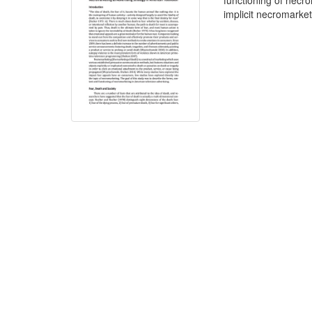
functioning of necr
implicit necromarket