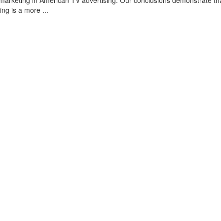
omarketing in American TV advertising. Our conclusions demonstrate th
ing is a more ...