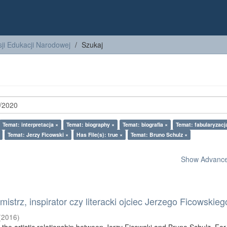
ji Edukacji Narodowej
Szukaj
Temat: interpretacja ×
Temat: biography ×
Temat: biografia ×
Temat: fabularyzacj
Temat: Jerzy Ficowski ×
Has File(s): true ×
Temat: Bruno Schulz ×
Show Advanced
istrz, inspirator czy literacki ojciec Jerzego Ficowskieg
(
2016
)