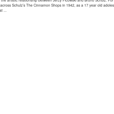
s the artistic relationship between Jerzy Ficowski and Bruno Schulz. For 
 across Schulz’s The Cinnamon Shops in 1942, as a 17 year old adoles
t ...