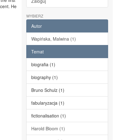
the first
Zaloguj
cent. He
WYBIERZ
Autor
Wapińska, Malwina (1)
Temat
biografia (1)
biography (1)
Bruno Schulz (1)
fabularyzacja (1)
fictionalisation (1)
Harold Bloom (1)