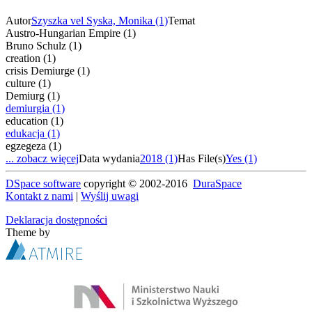
Autor
Szyszka vel Syska, Monika (1)
Temat
Austro-Hungarian Empire (1)
Bruno Schulz (1)
creation (1)
crisis Demiurge (1)
culture (1)
Demiurg (1)
demiurgia (1)
education (1)
edukacja (1)
egzegeza (1)
... zobacz więcej
Data wydania
2018 (1)
Has File(s)
Yes (1)
DSpace software
copyright © 2002-2016
DuraSpace
Kontakt z nami
|
Wyślij uwagi
Deklaracja dostępności
Theme by