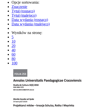
Opcje sortowania:
Znaczenie
Tytuł (rosnąco)
Tytuł (malejąco)
Data wydania (rosnąco)
Data wydania (malejąco)
Wyników na stronę:
5
10
20
40
60
80
100