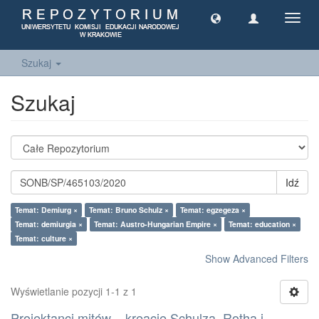
Toggl
navig
Szukaj
Szukaj
Idź
Temat: Demiurg ×
Temat: Bruno Schulz ×
Temat: egzegeza ×
Temat: demiurgia ×
Temat: Austro-Hungarian Empire ×
Temat: education ×
Temat: culture ×
Show Advanced Filters
Wyświetlanie pozycji 1-1 z 1
Projektanci mitów – kreacje Schulza, Rotha i