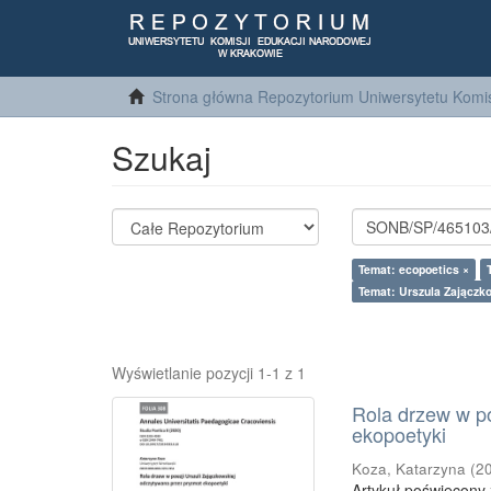
Strona główna Repozytorium Uniwersytetu Komis
Szukaj
Temat: ecopoetics ×
Temat: Urszula Zajączk
Wyświetlanie pozycji 1-1 z 1
Rola drzew w po
ekopoetyki
Koza, Katarzyna
(
2
Artykuł poświęcony 