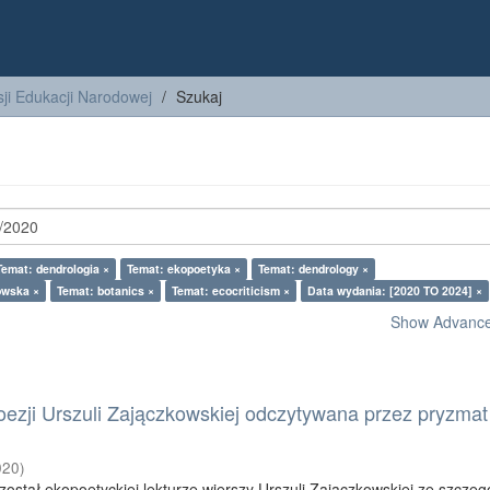
ji Edukacji Narodowej
Szukaj
Temat: dendrologia ×
Temat: ekopoetyka ×
Temat: dendrology ×
owska ×
Temat: botanics ×
Temat: ecocriticism ×
Data wydania: [2020 TO 2024] ×
Show Advanced
ezji Urszuli Zajączkowskiej odczytywana przez pryzmat
020
)
został ekopoetyckiej lekturze wierszy Urszuli Zajączkowskiej ze szcze