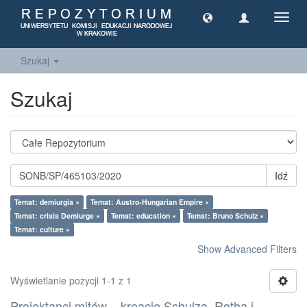
Toggl
navig
Szukaj
Szukaj
Idź
Temat: demiurgia ×
Temat: Austro-Hungarian Empire ×
Temat: crisis Demiurge ×
Temat: education ×
Temat: Bruno Schulz ×
Temat: culture ×
Show Advanced Filters
Wyświetlanie pozycji 1-1 z 1
Projektanci mitów – kreacje Schulza, Rotha i