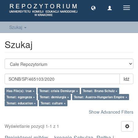
Toggl
navig
Szukaj
Szukaj
Idź
Has File(s): true ×
Temat: crisis Demiurge ×
Temat: Bruno Schulz ×
Temat: egzegeza ×
Temat: demiurgia ×
Temat: Austro-Hungarian Empire ×
Temat: education ×
Temat: culture ×
Show Advanced Filters
Wyświetlanie pozycji 1-1 z 1
Projektanci mitów – kreacje Schulza, Rotha i