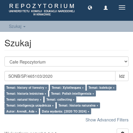
Toggl
navig
Szukaj
Szukaj
Idź
Temat: history of forestry ×
Temat: Xylotheques ×
Temat: kolekcje ×
Temat: historia leśnictwa ×
Temat: Polish intelligentsia ×
Temat: natural history ×
Temat: collecting ×
Temat: inteligencja urzędnicza ×
Temat: historia naturalna ×
Autor: Arendt, Ada ×
Data wydania: [2020 TO 2024] ×
Show Advanced Filters