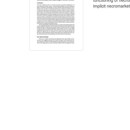
functioning of necr
implicit necromarket