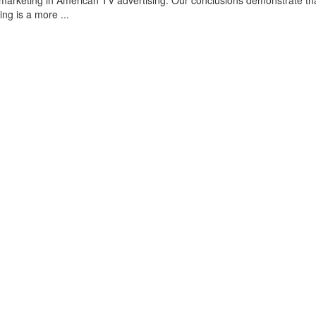
omarketing in American TV advertising. Our conclusions demonstrate th
ing is a more ...