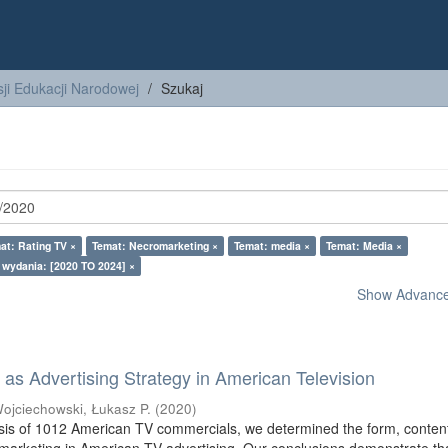
ji Edukacji Narodowej
Szukaj
at: Rating TV ×
Temat: Necromarketing ×
Temat: media ×
Temat: Media ×
 wydania: [2020 TO 2024] ×
Show Advanced
as Advertising Strategy in American Television
ojciechowski, Łukasz P.
(
2020
)
sis of 1012 American TV commercials, we determined the form, conten