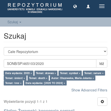
Toggl
navig
Szukaj
Szukaj
Idź
Data wydania: 2020 ×
Temat: drzewo ×
Temat: symbol ×
Temat: nature ×
Temat: śmierć ×
Temat: death ×
Autor: Olszewska, Maria Jolanta ×
Temat: tree ×
Data wydania: [2020 TO 2024] ×
Show Advanced Filters
Wyświetlanie pozycji 1-1 z 1
Stefan Żeromski: koncepcje narracji