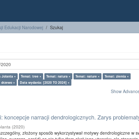
ji Edukacji Narodowej
Szukaj
 Jolanta ×
Temat: tree ×
Temat: natura ×
Temat: nature ×
Temat: ziemia ×
 drzewo ×
Data wydania: [2020 TO 2024] ×
Show Advanced
: koncepcje narracji dendrologicznych. Zarys problemat
olanta
(
2020
)
szczególny, złożony sposób wykorzystywał motywy dendrologiczne w s