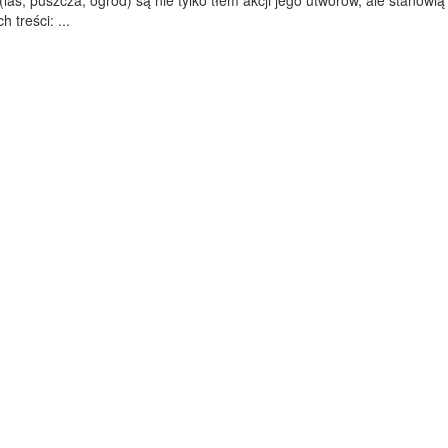
las, puszcza, ogród) są nie tylko tłem akcji jego utworów, ale stanowią
 treści: ...