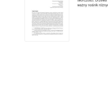
twórczości. Drzewa (
ważny nośnik różnych