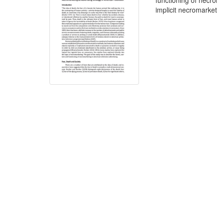
functioning of necr
implicit necromarket