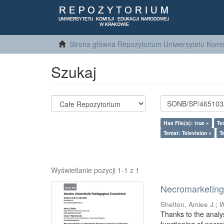
Strona główna Repozytorium Uniwersytetu Komis
Szukaj
Has File(s): true ×
Te
Temat: Television ×
T
Wyświetlanie pozycji 1-1 z 1
Necromarketing 
Shelton, Amiee J.
;
W
Thanks to the analy