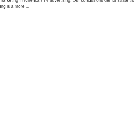
omarketing in American TV advertising. Our conclusions demonstrate th
ing is a more ...