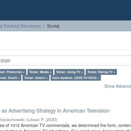
ji Edukacji Narodowej
Szukaj
mat: Protection ×
Temat: Media ×
Temat: rating TV ×
Temat: Rating TV ×
emat: Death ×
Temat: śmierć ×
Data wydania: [2020 TO 2024] ×
Show Advanced
as Advertising Strategy in American Television
ojciechowski, Łukasz P.
(
2020
)
sis of 1012 American TV commercials, we determined the form, conten