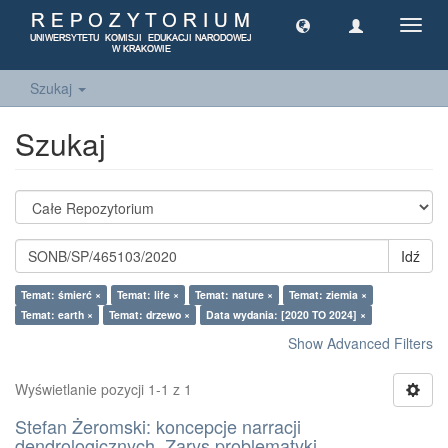
Toggl
navig
Szukaj
Szukaj
Idź
Temat: śmierć ×
Temat: life ×
Temat: nature ×
Temat: ziemia ×
Temat: earth ×
Temat: drzewo ×
Data wydania: [2020 TO 2024] ×
Show Advanced Filters
Wyświetlanie pozycji 1-1 z 1
Stefan Żeromski: koncepcje narracji
dendrologicznych. Zarys problematyki