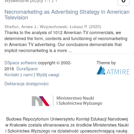
Wyświetlanie pozycji 1-1 z 1
Necromarketing as Advertising Strategy in American
Television
Shelton, Amiee J.
;
Wojciechowski, Łukasz P.
(
2020
)
Thanks to the analysis of 1012 American TV commercials, we
determined the form, contents and functioning of necromarketing
in American TV advertising. Our conclusions demonstrate that
implicit necromarketing is a more ...
DSpace software
copyright © 2002-
Theme by
2016
DuraSpace
Kontakt z nami
|
Wyślij uwagi
Deklaracja dostępności
Budowa Repozytorium Uniwersytetu Komisji Edukacji Narodowej
w Krakowie została sfinansowana ze środków Ministerstwa Nauki
i Szkolnictwa Wyższego na działalność upowszechniającą naukę.