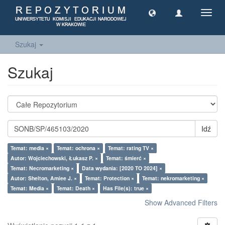
Toggl
navig
Szukaj
Szukaj
Idź
Temat: media ×
Temat: ochrona ×
Temat: rating TV ×
Autor: Wojciechowski, Łukasz P. ×
Temat: śmierć ×
Temat: Necromarketing ×
Data wydania: [2020 TO 2024] ×
Autor: Shelton, Amiee J. ×
Temat: Protection ×
Temat: nekromarketing ×
Temat: Media ×
Temat: Death ×
Has File(s): true ×
Show Advanced Filters