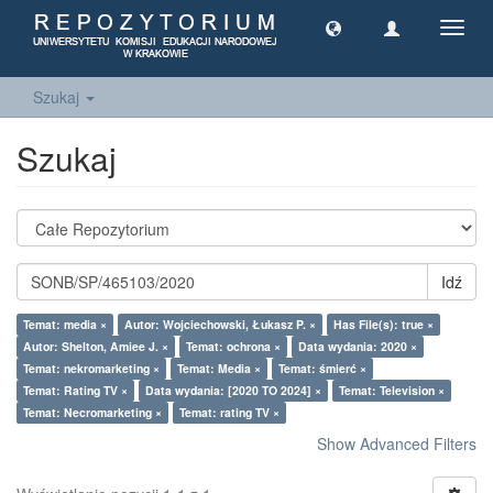
Toggl
navig
Szukaj
Szukaj
Idź
Temat: media ×
Autor: Wojciechowski, Łukasz P. ×
Has File(s): true ×
Autor: Shelton, Amiee J. ×
Temat: ochrona ×
Data wydania: 2020 ×
Temat: nekromarketing ×
Temat: Media ×
Temat: śmierć ×
Temat: Rating TV ×
Data wydania: [2020 TO 2024] ×
Temat: Television ×
Temat: Necromarketing ×
Temat: rating TV ×
Show Advanced Filters