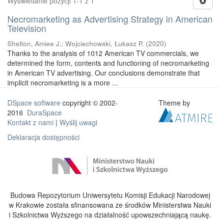
Wyświetlanie pozycji 1-1 z 1
Necromarketing as Advertising Strategy in American
Television
Shelton, Amiee J.
;
Wojciechowski, Łukasz P.
(
2020
)
Thanks to the analysis of 1012 American TV commercials, we
determined the form, contents and functioning of necromarketing
in American TV advertising. Our conclusions demonstrate that
implicit necromarketing is a more ...
DSpace software
copyright © 2002-
Theme by
2016
DuraSpace
Kontakt z nami
|
Wyślij uwagi
Deklaracja dostępności
Budowa Repozytorium Uniwersytetu Komisji Edukacji Narodowej
w Krakowie została sfinansowana ze środków Ministerstwa Nauki
i Szkolnictwa Wyższego na działalność upowszechniającą naukę.