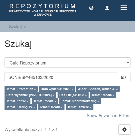
Toggl
navig
Szukaj
Szukaj
Idź
Temat: Protection ×
Data wydania: 2020 ×
Autor: Shelton, Amiee J. ×
Data wydania: [2020 TO 2024] ×
Has File(s): true ×
Temat: Media ×
Temat: terror ×
Temat: media ×
Temat: Necromarketing ×
Temat: Rating TV ×
Temat: Death ×
Temat: śmierć ×
Show Advanced Filters
Wyświetlanie pozycji 1-1 z 1