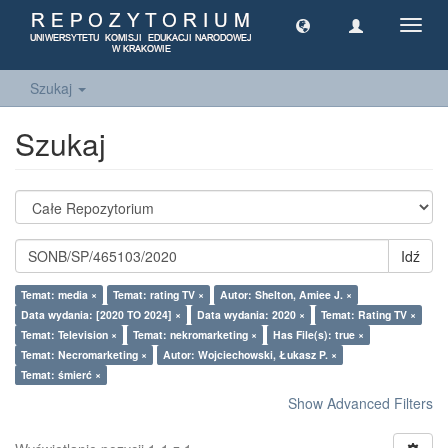
Toggl
navig
Szukaj
Szukaj
Idź
Temat: media ×
Temat: rating TV ×
Autor: Shelton, Amiee J. ×
Data wydania: [2020 TO 2024] ×
Data wydania: 2020 ×
Temat: Rating TV ×
Temat: Television ×
Temat: nekromarketing ×
Has File(s): true ×
Temat: Necromarketing ×
Autor: Wojciechowski, Łukasz P. ×
Temat: śmierć ×
Show Advanced Filters