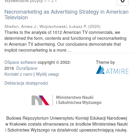
Wyświetlanie pozycji 1-1 z 1
Necromarketing as Advertising Strategy in American
Television
Shelton, Amiee J.
;
Wojciechowski, Łukasz P.
(
2020
)
Thanks to the analysis of 1012 American TV commercials, we
determined the form, contents and functioning of necromarketing
in American TV advertising. Our conclusions demonstrate that
implicit necromarketing is a more ...
DSpace software
copyright © 2002-
Theme by
2016
DuraSpace
Kontakt z nami
|
Wyślij uwagi
Deklaracja dostępności
Budowa Repozytorium Uniwersytetu Komisji Edukacji Narodowej
w Krakowie została sfinansowana ze środków Ministerstwa Nauki
i Szkolnictwa Wyższego na działalność upowszechniającą naukę.