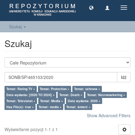
Toggl
navig
Szukaj
Szukaj
Idź
Temat: Rating TV ×
Temat: Protection ×
Temat: ochrona ×
Data wydania: [2020 TO 2024] ×
Temat: Death ×
Temat: Necromarketing ×
Temat: Television ×
Temat: Media ×
Data wydania: 2020 ×
Has File(s): true ×
Temat: media ×
Temat: śmierć ×
Show Advanced Filters
Wyświetlanie pozycji 1-1 z 1