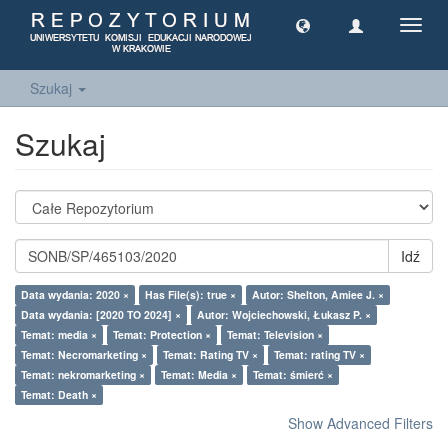
Toggl
navig
Szukaj
Szukaj
Idź
Data wydania: 2020 ×
Has File(s): true ×
Autor: Shelton, Amiee J. ×
Data wydania: [2020 TO 2024] ×
Autor: Wojciechowski, Łukasz P. ×
Temat: media ×
Temat: Protection ×
Temat: Television ×
Temat: Necromarketing ×
Temat: Rating TV ×
Temat: rating TV ×
Temat: nekromarketing ×
Temat: Media ×
Temat: śmierć ×
Temat: Death ×
Show Advanced Filters