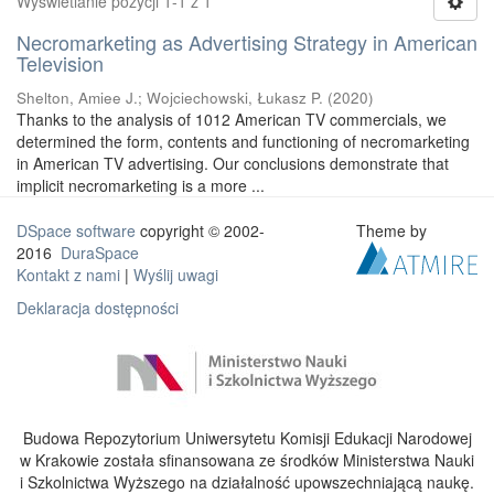
Wyświetlanie pozycji 1-1 z 1
Necromarketing as Advertising Strategy in American
Television
Shelton, Amiee J.
;
Wojciechowski, Łukasz P.
(
2020
)
Thanks to the analysis of 1012 American TV commercials, we
determined the form, contents and functioning of necromarketing
in American TV advertising. Our conclusions demonstrate that
implicit necromarketing is a more ...
DSpace software
copyright © 2002-
Theme by
2016
DuraSpace
Kontakt z nami
|
Wyślij uwagi
Deklaracja dostępności
Budowa Repozytorium Uniwersytetu Komisji Edukacji Narodowej
w Krakowie została sfinansowana ze środków Ministerstwa Nauki
i Szkolnictwa Wyższego na działalność upowszechniającą naukę.