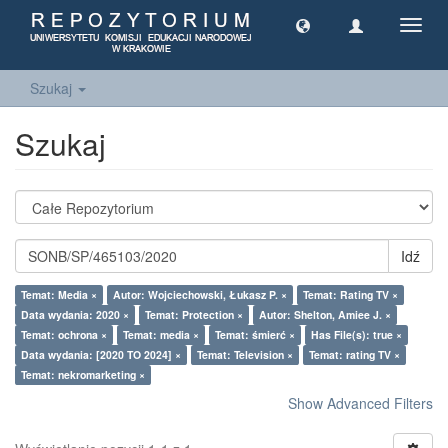
Toggl
navig
Szukaj
Szukaj
Idź
Temat: Media ×
Autor: Wojciechowski, Łukasz P. ×
Temat: Rating TV ×
Data wydania: 2020 ×
Temat: Protection ×
Autor: Shelton, Amiee J. ×
Temat: ochrona ×
Temat: media ×
Temat: śmierć ×
Has File(s): true ×
Data wydania: [2020 TO 2024] ×
Temat: Television ×
Temat: rating TV ×
Temat: nekromarketing ×
Show Advanced Filters