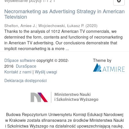
Wyświetlanie pozycji 1-1 z 1
Necromarketing as Advertising Strategy in American
Television
Shelton, Amiee J.
;
Wojciechowski, Łukasz P.
(
2020
)
Thanks to the analysis of 1012 American TV commercials, we
determined the form, contents and functioning of necromarketing
in American TV advertising. Our conclusions demonstrate that
implicit necromarketing is a more ...
DSpace software
copyright © 2002-
Theme by
2016
DuraSpace
Kontakt z nami
|
Wyślij uwagi
Deklaracja dostępności
Budowa Repozytorium Uniwersytetu Komisji Edukacji Narodowej
w Krakowie została sfinansowana ze środków Ministerstwa Nauki
i Szkolnictwa Wyższego na działalność upowszechniającą naukę.