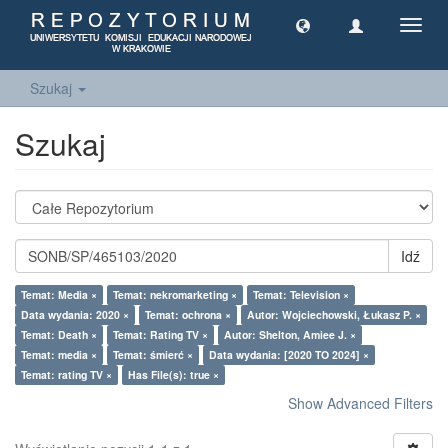
Toggl
navig
Szukaj
Szukaj
Idź
Temat: Media ×
Temat: nekromarketing ×
Temat: Television ×
Data wydania: 2020 ×
Temat: ochrona ×
Autor: Wojciechowski, Łukasz P. ×
Temat: Death ×
Temat: Rating TV ×
Autor: Shelton, Amiee J. ×
Temat: media ×
Temat: śmierć ×
Data wydania: [2020 TO 2024] ×
Temat: rating TV ×
Has File(s): true ×
Show Advanced Filters