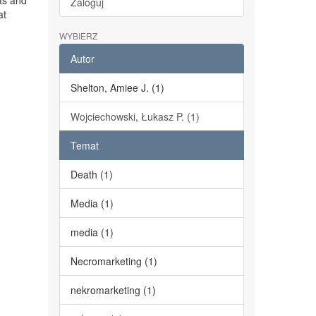
ts and
Zaloguj
at
WYBIERZ
Autor
Shelton, Amiee J. (1)
Wojciechowski, Łukasz P. (1)
Temat
Death (1)
Media (1)
media (1)
Necromarketing (1)
nekromarketing (1)