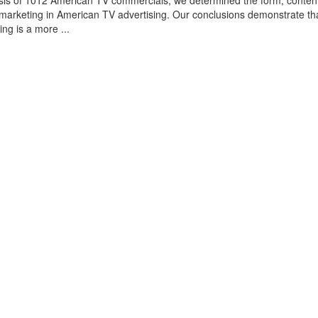
sis of 1012 American TV commercials, we determined the form, conten
omarketing in American TV advertising. Our conclusions demonstrate th
ing is a more ...