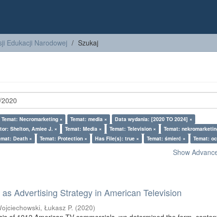
ji Edukacji Narodowej
Szukaj
Temat: Necromarketing ×
Temat: media ×
Data wydania: [2020 TO 2024] ×
tor: Shelton, Amiee J. ×
Temat: Media ×
Temat: Television ×
Temat: nekromarketin
emat: Death ×
Temat: Protection ×
Has File(s): true ×
Temat: śmierć ×
Temat: oc
Show Advanced
as Advertising Strategy in American Television
ojciechowski, Łukasz P.
(
2020
)