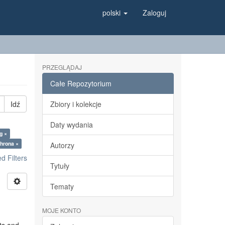
polski
Zaloguj
PRZEGLĄDAJ
Całe Repozytorium
Idź
Zbiory i kolekcje
Daty wydania
g ×
hrona ×
Autorzy
 Filters
Tytuły
Tematy
MOJE KONTO