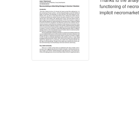
Thanks to the analy
functioning of necr
implicit necromarket