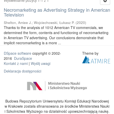
Wyświetlanie pozycji 1-1 z 1
Necromarketing as Advertising Strategy in American
Television
Shelton, Amiee J.
;
Wojciechowski, Łukasz P.
(
2020
)
Thanks to the analysis of 1012 American TV commercials, we
determined the form, contents and functioning of necromarketing
in American TV advertising. Our conclusions demonstrate that
implicit necromarketing is a more ...
DSpace software
copyright © 2002-
Theme by
2016
DuraSpace
Kontakt z nami
|
Wyślij uwagi
Deklaracja dostępności
Budowa Repozytorium Uniwersytetu Komisji Edukacji Narodowej
w Krakowie została sfinansowana ze środków Ministerstwa Nauki
i Szkolnictwa Wyższego na działalność upowszechniającą naukę.