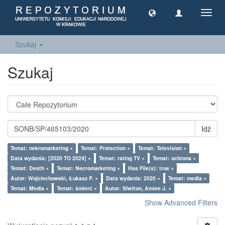
Toggl
navig
Szukaj
Szukaj
Idź
Temat: nekromarketing ×
Temat: Protection ×
Temat: Television ×
Data wydania: [2020 TO 2024] ×
Temat: rating TV ×
Temat: ochrona ×
Temat: Death ×
Temat: Necromarketing ×
Has File(s): true ×
Autor: Wojciechowski, Łukasz P. ×
Data wydania: 2020 ×
Temat: media ×
Temat: Media ×
Temat: śmierć ×
Autor: Shelton, Amiee J. ×
Show Advanced Filters