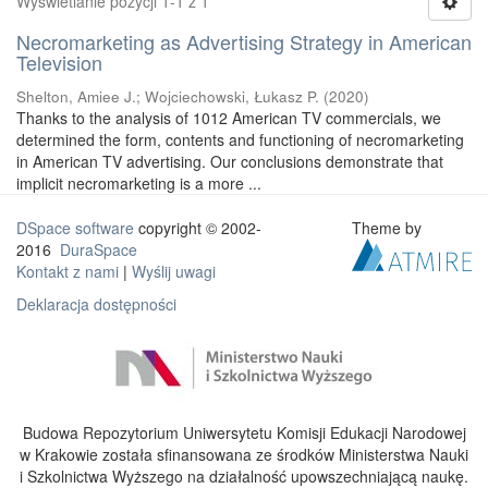
Wyświetlanie pozycji 1-1 z 1
Necromarketing as Advertising Strategy in American
Television
Shelton, Amiee J.
;
Wojciechowski, Łukasz P.
(
2020
)
Thanks to the analysis of 1012 American TV commercials, we
determined the form, contents and functioning of necromarketing
in American TV advertising. Our conclusions demonstrate that
implicit necromarketing is a more ...
DSpace software
copyright © 2002-
Theme by
2016
DuraSpace
Kontakt z nami
|
Wyślij uwagi
Deklaracja dostępności
Budowa Repozytorium Uniwersytetu Komisji Edukacji Narodowej
w Krakowie została sfinansowana ze środków Ministerstwa Nauki
i Szkolnictwa Wyższego na działalność upowszechniającą naukę.