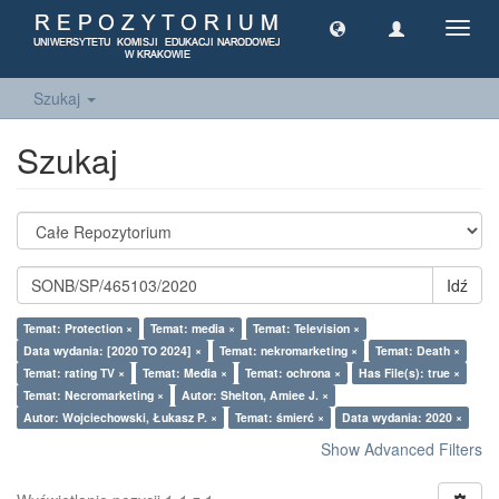
Toggl
navig
Szukaj
Szukaj
Idź
Temat: Protection ×
Temat: media ×
Temat: Television ×
Data wydania: [2020 TO 2024] ×
Temat: nekromarketing ×
Temat: Death ×
Temat: rating TV ×
Temat: Media ×
Temat: ochrona ×
Has File(s): true ×
Temat: Necromarketing ×
Autor: Shelton, Amiee J. ×
Autor: Wojciechowski, Łukasz P. ×
Temat: śmierć ×
Data wydania: 2020 ×
Show Advanced Filters