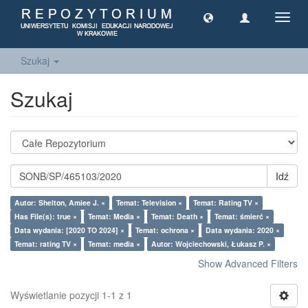
Toggl
navig
Szukaj
Szukaj
Idź
Autor: Shelton, Amiee J. ×
Temat: Television ×
Temat: Rating TV ×
Has File(s): true ×
Temat: Media ×
Temat: Death ×
Temat: śmierć ×
Data wydania: [2020 TO 2024] ×
Temat: ochrona ×
Data wydania: 2020 ×
Temat: rating TV ×
Temat: media ×
Autor: Wojciechowski, Łukasz P. ×
Show Advanced Filters
Wyświetlanie pozycji 1-1 z 1