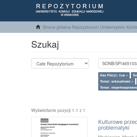
Strona główna Repozytorium Uniwersytetu Komis
Szukaj
Has File(s): true ×
Te
Temat: seksualność ×
Temat: niepełnosprawn
Wyświetlanie pozycji 1-1 z 1
Kulturowe prze
problematyki
Mackiewicz, Marek