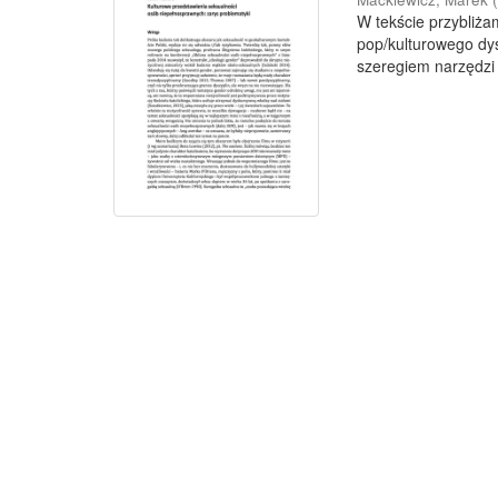
W tekście przybliża
pop/kulturowego dy
szeregiem narzędzi 