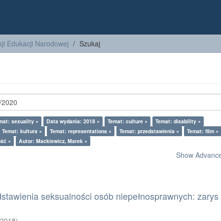
ji Edukacji Narodowej
Szukaj
mat: sexuality ×
Data wydania: 2018 ×
Temat: culture ×
Temat: disability ×
Temat: kultura ×
Temat: representations ×
Temat: przedstawienia ×
Temat: film ×
ość ×
Autor: Mackiewicz, Marek ×
Show Advanced
dstawienia seksualności osób niepełnosprawnych: zarys
(
2018
)