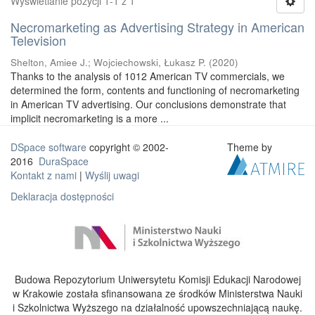
Wyświetlanie pozycji 1-1 z 1
Necromarketing as Advertising Strategy in American
Television
Shelton, Amiee J.
;
Wojciechowski, Łukasz P.
(
2020
)
Thanks to the analysis of 1012 American TV commercials, we
determined the form, contents and functioning of necromarketing
in American TV advertising. Our conclusions demonstrate that
implicit necromarketing is a more ...
DSpace software
copyright © 2002-
Theme by
2016
DuraSpace
Kontakt z nami
|
Wyślij uwagi
Deklaracja dostępności
Budowa Repozytorium Uniwersytetu Komisji Edukacji Narodowej
w Krakowie została sfinansowana ze środków Ministerstwa Nauki
i Szkolnictwa Wyższego na działalność upowszechniającą naukę.