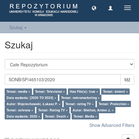
Toggl
navig
Szukaj
Szukaj
Idź
Temat: media ×
Temat: Television ×
Has File(s): true ×
Temat: śmierć ×
Data wydania: [2020 TO 2024] ×
Temat: nekromarketing ×
Autor: Wojciechowski, Łukasz P. ×
Temat: rating TV ×
Temat: Protection ×
Temat: ochrona ×
Temat: Rating TV ×
Autor: Shelton, Amiee J. ×
Data wydania: 2020 ×
Temat: Death ×
Temat: Media ×
Show Advanced Filters