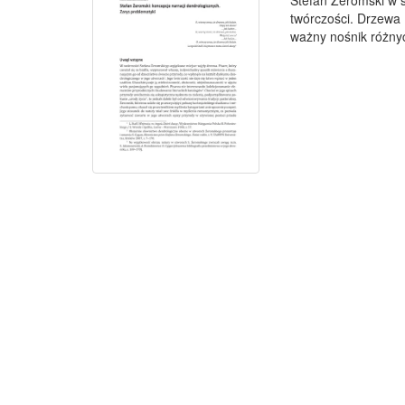
Stefan Żeromski w 
twórczości. Drzewa (
ważny nośnik różnych