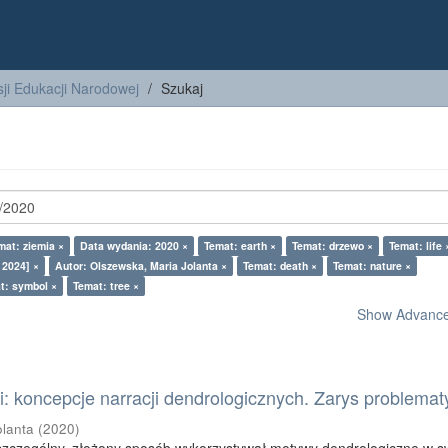
ji Edukacji Narodowej
Szukaj
mat: ziemia ×
Data wydania: 2020 ×
Temat: earth ×
Temat: drzewo ×
Temat: life 
 2024] ×
Autor: Olszewska, Maria Jolanta ×
Temat: death ×
Temat: nature ×
t: symbol ×
Temat: tree ×
Show Advanced
: koncepcje narracji dendrologicznych. Zarys problemat
olanta
(
2020
)