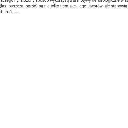
szczególny, złożony sposób wykorzystywał motywy dendrologiczne w s
las, puszcza, ogród) są nie tylko tłem akcji jego utworów, ale stanowią
 treści: ...