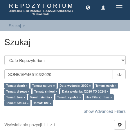
Toggl
navig
Szukaj
Szukaj
Idź
Temat: death ×
Temat: nature ×
Data wydania: 2020 ×
Temat: earth ×
Temat: drzewo ×
Temat: śmierć ×
Data wydania: [2020 TO 2024] ×
Temat: tree ×
Temat: ziemia ×
Temat: symbol ×
Has File(s): true ×
Temat: natura ×
Temat: life ×
Show Advanced Filters
Wyświetlanie pozycji 1-1 z 1