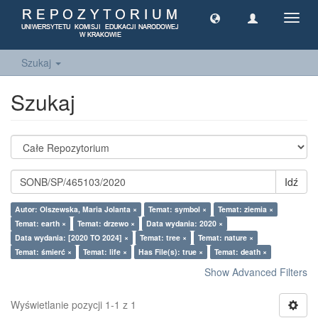
Toggl
navig
Szukaj
Szukaj
Idź
Autor: Olszewska, Maria Jolanta ×
Temat: symbol ×
Temat: ziemia ×
Temat: earth ×
Temat: drzewo ×
Data wydania: 2020 ×
Data wydania: [2020 TO 2024] ×
Temat: tree ×
Temat: nature ×
Temat: śmierć ×
Temat: life ×
Has File(s): true ×
Temat: death ×
Show Advanced Filters
Wyświetlanie pozycji 1-1 z 1