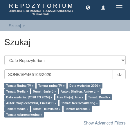
Toggl
navig
Szukaj
Szukaj
Idź
Temat: Rating TV ×
Temat: rating TV ×
Data wydania: 2020 ×
Temat: Media ×
Temat: śmierć ×
Autor: Shelton, Amiee J. ×
Data wydania: [2020 TO 2024] ×
Has File(s): true ×
Temat: Death ×
Autor: Wojciechowski, Łukasz P. ×
Temat: Necromarketing ×
Temat: media ×
Temat: Television ×
Temat: ochrona ×
Temat: nekromarketing ×
Show Advanced Filters