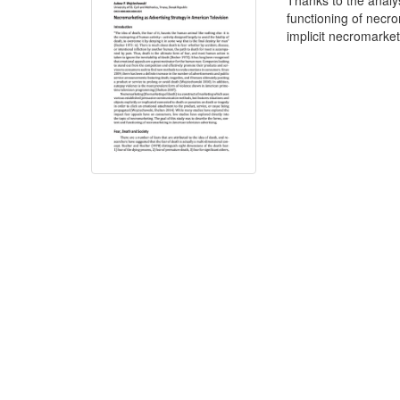
Thanks to the analy
functioning of necr
implicit necromarket