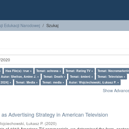
ji Edukacji Narodowej
Szukaj
×
Has File(s): true ×
Temat: ochrona ×
Temat: Rating TV ×
Temat: Necromarketi
Autor: Shelton, Amiee J. ×
Temat: Death ×
Temat: śmierć ×
Temat: Television ×
 2024] ×
Temat: Media ×
Temat: media ×
Autor: Wojciechowski, Łukasz P. ×
Show Advanced
as Advertising Strategy in American Television
ojciechowski, Łukasz P.
(
2020
)