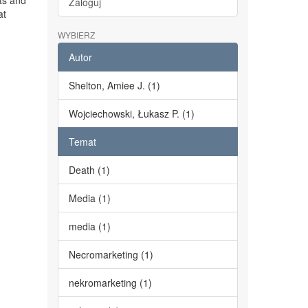
ts and
Zaloguj
at
WYBIERZ
Autor
Shelton, Amiee J. (1)
Wojciechowski, Łukasz P. (1)
Temat
Death (1)
Media (1)
media (1)
Necromarketing (1)
nekromarketing (1)