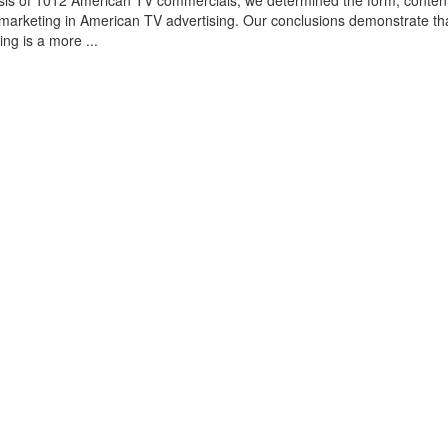
sis of 1012 American TV commercials, we determined the form, conten
omarketing in American TV advertising. Our conclusions demonstrate th
ing is a more ...