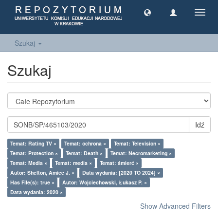
Toggl
navig
Szukaj
Szukaj
Idź
Temat: Rating TV ×
Temat: ochrona ×
Temat: Television ×
Temat: Protection ×
Temat: Death ×
Temat: Necromarketing ×
Temat: Media ×
Temat: media ×
Temat: śmierć ×
Autor: Shelton, Amiee J. ×
Data wydania: [2020 TO 2024] ×
Has File(s): true ×
Autor: Wojciechowski, Łukasz P. ×
Data wydania: 2020 ×
Show Advanced Filters