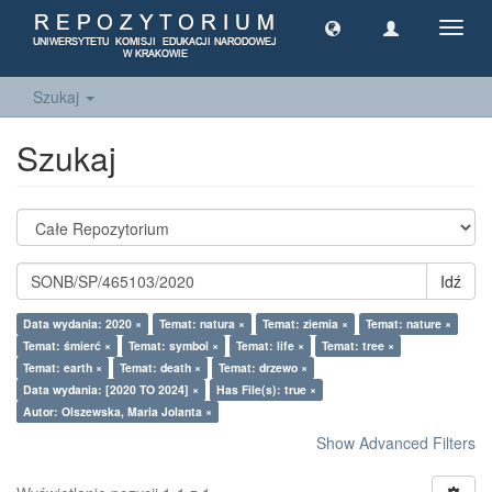
Toggl
navig
Szukaj
Szukaj
Idź
Data wydania: 2020 ×
Temat: natura ×
Temat: ziemia ×
Temat: nature ×
Temat: śmierć ×
Temat: symbol ×
Temat: life ×
Temat: tree ×
Temat: earth ×
Temat: death ×
Temat: drzewo ×
Data wydania: [2020 TO 2024] ×
Has File(s): true ×
Autor: Olszewska, Maria Jolanta ×
Show Advanced Filters