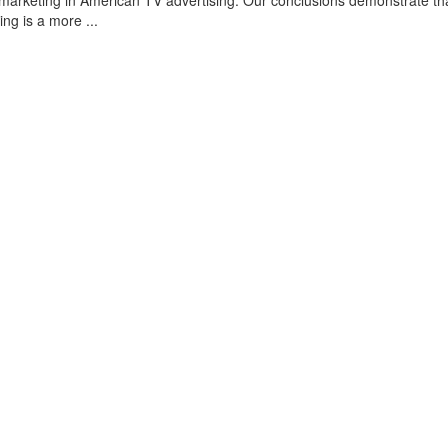
omarketing in American TV advertising. Our conclusions demonstrate th
ing is a more ...