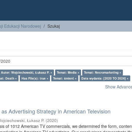
ji Edukacji Narodowej
Szukaj
Autor: Wojciechowski, Łukasz P. ×
Temat: Media ×
Temat: Necromarketing ×
at: Death ×
Has File(s): true ×
Temat: śmierć ×
Data wydania: [2020 TO 2024] ×
Show Advanced
as Advertising Strategy in American Television
ojciechowski, Łukasz P.
(
2020
)
sis of 1012 American TV commercials, we determined the form, conten