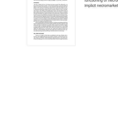
functioning of necr
implicit necromarket