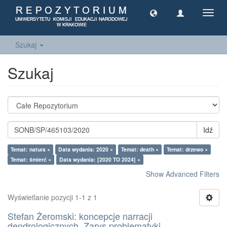
Toggl
navig
Szukaj
Szukaj
Idź
Temat: natura ×
Data wydania: 2020 ×
Temat: death ×
Temat: drzewo ×
Temat: śmierć ×
Data wydania: [2020 TO 2024] ×
Show Advanced Filters
Wyświetlanie pozycji 1-1 z 1
Stefan Żeromski: koncepcje narracji
dendrologicznych. Zarys problematyki