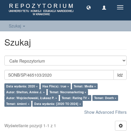
Toggl
navig
Szukaj
Szukaj
Idź
Data wydania: 2020 ×
Has File(s): true ×
Temat: Media ×
Autor: Shelton, Amiee J. ×
Temat: Necromarketing ×
Autor: Wojciechowski, Łukasz P. ×
Temat: Rating TV ×
Temat: Death ×
Temat: śmierć ×
Data wydania: [2020 TO 2024] ×
Show Advanced Filters
Wyświetlanie pozycji 1-1 z 1