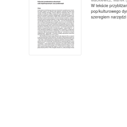
W tekście przybliża
pop/kulturowego dy
szeregiem narzędzi 