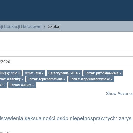
ji Edukacji Narodowej
Szukaj
File(s): true ×
Temat: film ×
Data wydania: 2018 ×
Temat: przedstawienia ×
mat: disability ×
Temat: representations ×
Temat: niepełnosprawność ×
ek ×
Temat: culture ×
Show Advanced
dstawienia seksualności osób niepełnosprawnych: zarys
(
2018
)