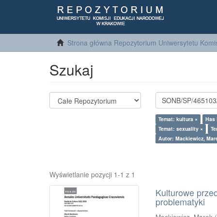
Strona główna Repozytorium Uniwersytetu Komis
Szukaj
Temat: kultura ×
Has 
Temat: sexuality ×
Te
Autor: Mackiewicz, Mar
Wyświetlanie pozycji 1-1 z 1
Kulturowe prze
problematyki
Mackiewicz, Marek