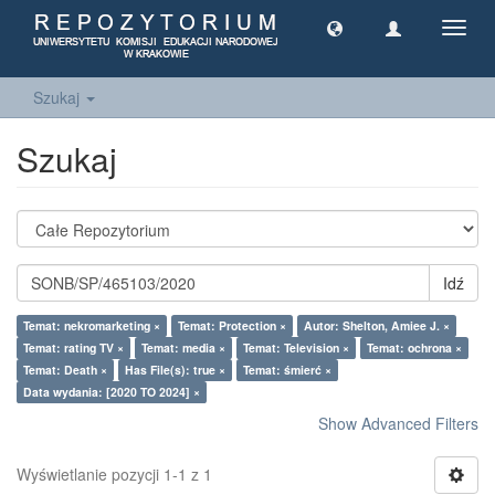
Toggl
navig
Szukaj
Szukaj
Idź
Temat: nekromarketing ×
Temat: Protection ×
Autor: Shelton, Amiee J. ×
Temat: rating TV ×
Temat: media ×
Temat: Television ×
Temat: ochrona ×
Temat: Death ×
Has File(s): true ×
Temat: śmierć ×
Data wydania: [2020 TO 2024] ×
Show Advanced Filters
Wyświetlanie pozycji 1-1 z 1