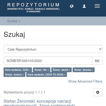
Toggl
navig
Szukaj
Szukaj
Idź
Data wydania: 2020 ×
Temat: life ×
Temat: death ×
Temat: drzewo ×
Temat: śmierć ×
Data wydania: [2020 TO 2024] ×
Show Advanced Filters
Wyświetlanie pozycji 1-1 z 1
Stefan Żeromski: koncepcje narracji
dendrologicznych. Zarys problematyki