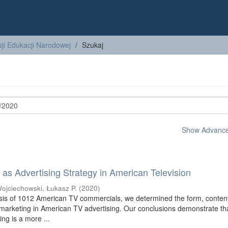
ji Edukacji Narodowej
Szukaj
Show Advanced
as Advertising Strategy in American Television
ojciechowski, Łukasz P.
(
2020
)
sis of 1012 American TV commercials, we determined the form, conten
omarketing in American TV advertising. Our conclusions demonstrate th
ing is a more ...