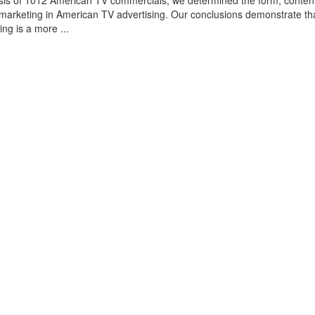
sis of 1012 American TV commercials, we determined the form, conten
omarketing in American TV advertising. Our conclusions demonstrate th
ing is a more ...