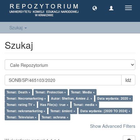
Toggl
navig
Szukaj
Szukaj
Idź
Temat: Death ×
Temat: Protection ×
Temat: Media ×
Temat: Necromarketing ×
Autor: Shelton, Amiee J. ×
Data wydania: 2020 ×
Temat: rating TV ×
Has File(s): true ×
Temat: media ×
Temat: nekromarketing ×
Temat: śmierć ×
Data wydania: [2020 TO 2024] ×
Temat: Television ×
Temat: ochrona ×
Show Advanced Filters