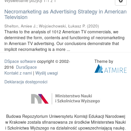
Wyświetlanie pozycji 1-1 z 1
Necromarketing as Advertising Strategy in American
Television
Shelton, Amiee J.
;
Wojciechowski, Łukasz P.
(
2020
)
Thanks to the analysis of 1012 American TV commercials, we
determined the form, contents and functioning of necromarketing
in American TV advertising. Our conclusions demonstrate that
implicit necromarketing is a more ...
DSpace software
copyright © 2002-
Theme by
2016
DuraSpace
Kontakt z nami
|
Wyślij uwagi
Deklaracja dostępności
Budowa Repozytorium Uniwersytetu Komisji Edukacji Narodowej
w Krakowie została sfinansowana ze środków Ministerstwa Nauki
i Szkolnictwa Wyższego na działalność upowszechniającą naukę.