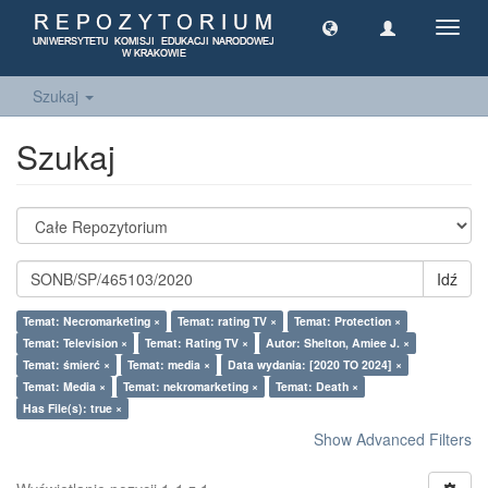
Toggl
navig
Szukaj
Szukaj
Idź
Temat: Necromarketing ×
Temat: rating TV ×
Temat: Protection ×
Temat: Television ×
Temat: Rating TV ×
Autor: Shelton, Amiee J. ×
Temat: śmierć ×
Temat: media ×
Data wydania: [2020 TO 2024] ×
Temat: Media ×
Temat: nekromarketing ×
Temat: Death ×
Has File(s): true ×
Show Advanced Filters