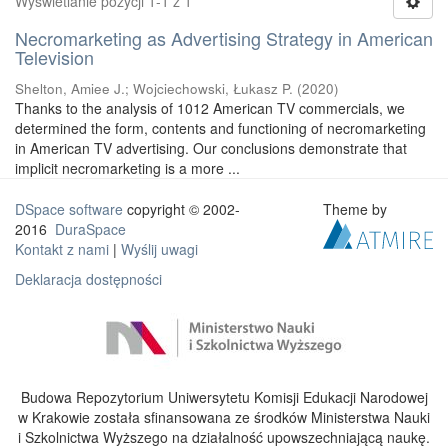
Wyświetlanie pozycji 1-1 z 1
Necromarketing as Advertising Strategy in American
Television
Shelton, Amiee J.
;
Wojciechowski, Łukasz P.
(
2020
)
Thanks to the analysis of 1012 American TV commercials, we
determined the form, contents and functioning of necromarketing
in American TV advertising. Our conclusions demonstrate that
implicit necromarketing is a more ...
DSpace software
copyright © 2002-
Theme by
2016
DuraSpace
Kontakt z nami
|
Wyślij uwagi
Deklaracja dostępności
Budowa Repozytorium Uniwersytetu Komisji Edukacji Narodowej
w Krakowie została sfinansowana ze środków Ministerstwa Nauki
i Szkolnictwa Wyższego na działalność upowszechniającą naukę.