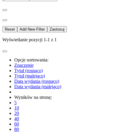
Reset
Add New Filter
Zastosuj
Wyświetlanie pozycji 1-1 z 1
Opcje sortowania:
Znaczenie
Tytuł (rosnąco)
Tytuł (malejąco)
Data wydania (rosnąco)
Data wydania (malejąco)
Wyników na stronę:
5
10
20
40
60
80