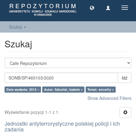
Toggl
navig
Szukaj
Szukaj
Idź
Data wydania: 2014 ×
Autor: Szkurłat, Izabela ×
Temat: security ×
Show Advanced Filters
Wyświetlanie pozycji 1-1 z 1
Jednostki antyterrorystyczne polskiej policji i ich
zadania